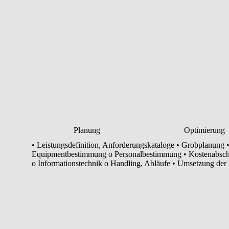
Planung Optimierung
•
Leistungsdefinition, Anforderungskataloge
•
Grobplanung
Equipmentbestimmung
o
Personalbestimmung
•
Kostenabsc
o
Informationstechnik
o
Handling, Abläufe
•
Umsetzung der 